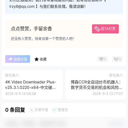
lrzy8@qq.com 】与我们联系处理。敬请谅解！
点点赞赏，手留余香
给TA打赏
还没有人赞赏，快来当第一个赞赏的人吧！
0
0
海报分享
收藏
杂七杂八
杂七杂八
4K Video Downloader Plus-
博森CCR全自动炒币机器人：
v25.3.1.0220-x64-中文破解
数字货币交易的机会和风险相
便携式版[视频下载工具]
伴
2025-9-5 13:06:38
2025-9-5 13:17:07
0 条回复
文章作者
管理员
A
M
欢迎您，新朋友，感谢参与互动！
确认修改