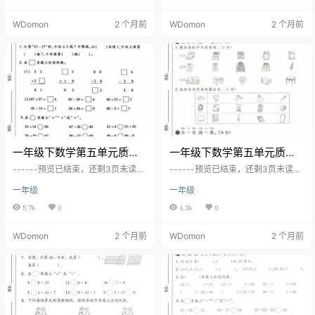
WDomon
2 个月前
WDomon
2 个月前
一年级下数学第五单元质量
一年级下数学第五单元质量
检测卷1《人教版》
检测卷《青岛五四版》
------预览已结束，还剩3页未读--
------预览已结束，还剩3页未读--
----您已获得此文档下载权限，请
----您已获得此文档下载权限，请
一年级
一年级
点击底部下载完整文档
点击底部下载完整文档
5.7k
0
6.3k
0
WDomon
2 个月前
WDomon
2 个月前