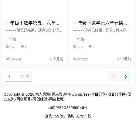
一年级下数学第五、六单元
一年级下数学第六单元情景
达标测试卷《沪教版》
测试卷《人教版》
------预览已结束，还剩3页未读--
------预览已结束，还剩3页未读--
----您已获得此文档下载权限，请
----您已获得此文档下载权限，请
一年级
一年级
点击底部下载完整文档
点击底部下载完整文档
6.6k
0
7.1k
0
WDomon
2 个月前
WDomon
2 个月前
❮
❯
/
21 页
Copyright © 2026
懒人资源-懒人资源吧-wordpress-项目分享-项目分享网-创
业交流-网创项目-网创经验-网创教程
琼ICP备2025059045号
查询 159 次，耗时 0.7911 秒