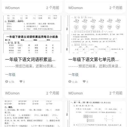
WDomon
2 个月前
WDomon
2 个月前
一年级下语文词语积累运用
一年级下语文第七单元质量
每日小纸条14天（含答案12
检测卷
------预览已结束，还剩10页未读-
------预览已结束，还剩3页未读--
页）
-----您已获得此文档下载权限，请
----您已获得此文档下载权限，请
一年级
一年级
点击底部下载完整文档
点击底部下载完整文档
6.5k
0
6.4k
0
WDomon
2 个月前
WDomon
2 个月前