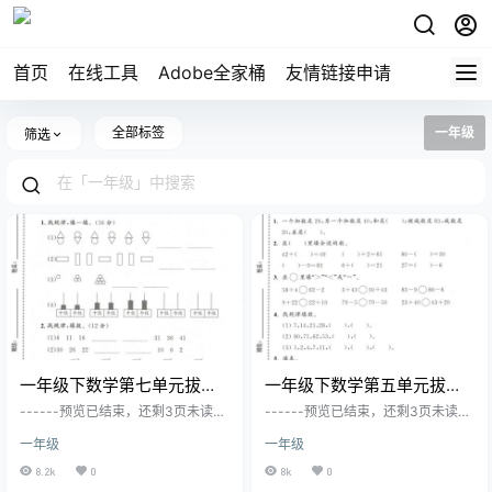
首页
在线工具
Adobe全家桶
友情链接申请
全部标签
一年级
筛选
一年级下数学第七单元拔尖
一年级下数学第五单元拔尖
测试卷《沪教版》
测试卷《苏教版》
------预览已结束，还剩3页未读--
------预览已结束，还剩3页未读--
----您已获得此文档下载权限，请
----您已获得此文档下载权限，请
一年级
一年级
点击底部下载完整文档
点击底部下载完整文档
8.2k
0
8k
0