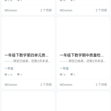
6.4k
0
6k
0
WDomon
2 个月前
WDomon
2 个月前
一年级下数学第四单元质量
一年级下数学期中质量检测
检测卷《青岛五四版》
卷《西师版》
------预览已结束，还剩3页未读--
------预览已结束，还剩3页未读--
----您已获得此文档下载权限，请
----您已获得此文档下载权限，请
一年级
一年级
点击底部下载完整文档
点击底部下载完整文档
6.9k
0
7k
0
WDomon
2 个月前
WDomon
2 个月前