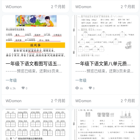
WDomon
2 个月前
WDomon
2 个月前
一年级下语文看图写话五要
一年级下语文第八单元质量
素训练
检测卷
------预览已结束，还剩93页未读-
------预览已结束，还剩3页未读--
-----您已获得此文档下载权限，请
----您已获得此文档下载权限，请
一年级
一年级
点击底部下载完整文档
点击底部下载完整文档
6.3k
0
6k
0
WDomon
2 个月前
WDomon
2 个月前