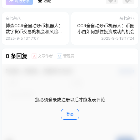
0
0
海报分享
收藏
杂七杂八
杂七杂八
博森CCR全自动炒币机器人：
CCR全自动炒币机器人：币圈
数字货币交易的机会和风险相
小白如何抓住投资成功的机会
伴
2025-9-5 13:17:07
2025-9-5 13:17:24
0 条回复
文章作者
管理员
A
M
欢迎您，新朋友，感谢参与互动！
确认修改
您必须登录或注册以后才能发表评论
登录