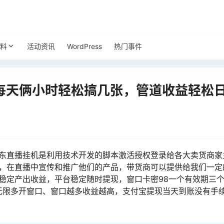
料
活动资讯
WordPress
热门事件
每天俩小时轻松搞几张，管道收益轻松日入
京东直播挂机是利用技术开发的脚本激活授权登录给各大卖货商家
牌，在直播中宣传和推广他们的产品，带货商可以提供给我们一定
稳定产出收益，平台稳定随时提现，窗口卡密98一个有效期三个
无限多开窗口、窗口越多收益越高，支付宝提现当天到账没有手续费！