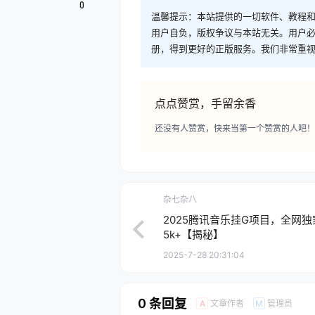
0
温馨提示：本站提供的一切软件、教程
用户自负，版权争议与本站无关。用户必
册，得到更好的正版服务。我们非常重视版权
点点赞赏，手留余香
还没有人赞赏，快来当第一个赞赏的人吧！
杂七杂八
2025腾讯音乐挂G项目，全网
5k+【揭秘】
2025-7-28 20:31:04
0 条回复
文章作者
管理员
A
M