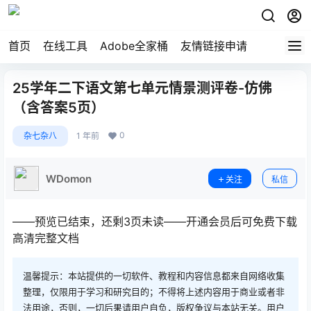
首页
在线工具
Adobe全家桶
友情链接申请
25学年二下语文第七单元情景测评卷-仿佛
（含答案5页）
0
杂七杂八
1 年前
WDomon
关注
私信
——预览已结束，还剩3页未读——开通会员后可免费下载
高清完整文档
温馨提示：本站提供的一切软件、教程和内容信息都来自网络收集
整理，仅限用于学习和研究目的；不得将上述内容用于商业或者非
法用途，否则，一切后果请用户自负，版权争议与本站无关。用户