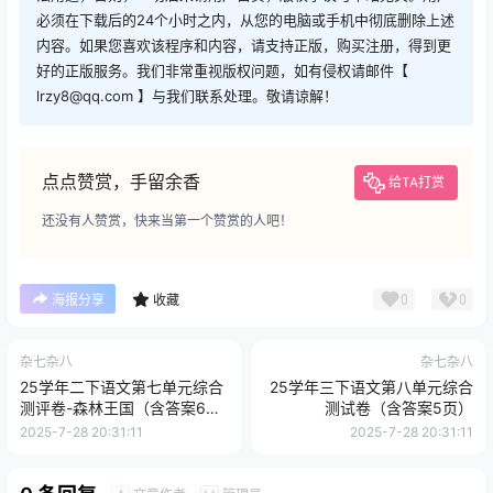
必须在下载后的24个小时之内，从您的电脑或手机中彻底删除上述
内容。如果您喜欢该程序和内容，请支持正版，购买注册，得到更
好的正版服务。我们非常重视版权问题，如有侵权请邮件【
lrzy8@qq.com 】与我们联系处理。敬请谅解！
点点赞赏，手留余香
给TA打赏
还没有人赞赏，快来当第一个赞赏的人吧！
0
0
海报分享
收藏
杂七杂八
杂七杂八
25学年二下语文第七单元综合
25学年三下语文第八单元综合
测评卷-森林王国（含答案6
测试卷（含答案5页）
页）
2025-7-28 20:31:11
2025-7-28 20:31:11