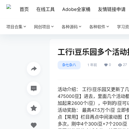
首页
在线工具
Adobe全家桶
友情链接申请
项目合集
网创项目
各种源码
各种软件
学习资
工行i豆乐园多个活动
0
27
杂七杂八
1 年前
活动介绍： 工行i豆乐园又更新了
475000豆】进去，里面几个活动都
加起来2600个i豆），中到的i豆可
活动奖励： 最高47.5万个i豆 
点【常用】栏目再点中间滚动图【至高
多次，刚中4个300i豆+7个200