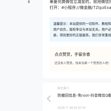
果要兑换微信立减金的，就用微信扫
0
打开：#小程序://微金融/TZtpzExa
温馨提示：本站提供的一切软件、教程
用户自负，版权争议与本站无关。用户必
册，得到更好的正版服务。我们非常重视版权
点点赞赏，手留余香
还没有人赞赏，快来当第一个赞赏的人吧！
杂七杂八
防撤回信息-免root-抖音微信Q
2025-7-28 20:31:15