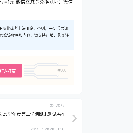
豆=1元 微信立减金兑换地址：微信
于商业或者非法用途，否则，一切后果请
您喜欢该程序和内容，请支持正版，购买注
给TA打赏
共0人
杂七杂八
文25学年度第二学期期末测试卷4
2025-7-28 20:31:16