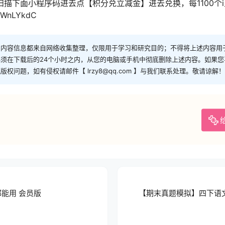
描下面小程序码进去点【积分兑立减金】进去兑换，每1100个i
WnLYkdC
和内容信息都来自网络收集整理，仅限用于学习和研究目的；不得将上述内容用
须在下载后的24个小时之内，从您的电脑或手机中彻底删除上述内容。如果
问题，如有侵权请邮件【 lrzy8@qq.com 】与我们联系处理。敬请谅解！
都能用 会员版
【期末真题模拟】四下语