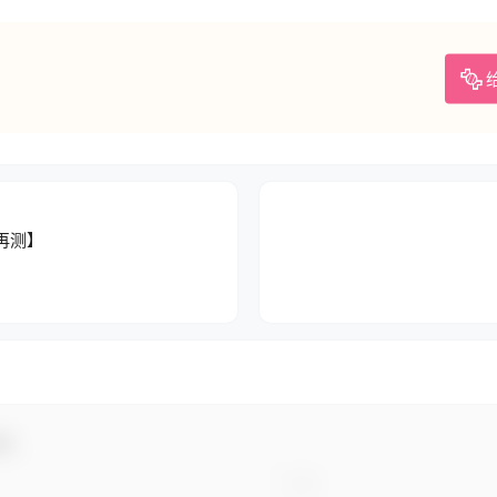
再测】
动！