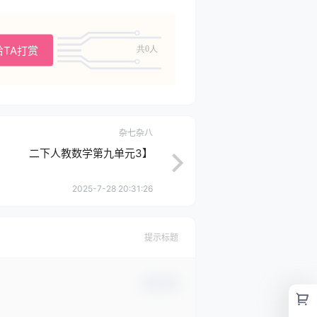
给TA打赏
共0人
杂七杂八
二下人教数学第九单元3】
2025-7-28 20:31:26
提示标题
确认修改