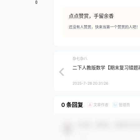
0
点点赞赏，手留余香
还没有人赞赏，快来当第一个赞赏的人吧！
杂七杂八
二下人教版数学【期末复习错题
2025-7-28 20:31:26
0 条回复
文章作者
管理员
A
M
欢迎您，新朋友，感谢参与互