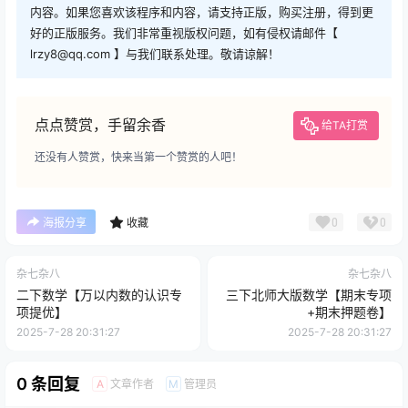
内容。如果您喜欢该程序和内容，请支持正版，购买注册，得到更
好的正版服务。我们非常重视版权问题，如有侵权请邮件【
lrzy8@qq.com 】与我们联系处理。敬请谅解！
点点赞赏，手留余香
给TA打赏
还没有人赞赏，快来当第一个赞赏的人吧！
0
0
海报分享
收藏
杂七杂八
杂七杂八
二下数学【万以内数的认识专
三下北师大版数学【期末专项
项提优】
+期末押题卷】
2025-7-28 20:31:27
2025-7-28 20:31:27
0 条回复
文章作者
管理员
A
M