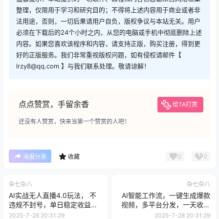
整理，仅限用于学习和研究目的；不得将上述内容用于商业或者非
法用途，否则，一切后果请用户自负，版权争议与本站无关。用户
必须在下载后的24个小时之内，从您的电脑或手机中彻底删除上述
内容。如果您喜欢该程序和内容，请支持正版，购买注册，得到更
好的正版服务。我们非常重视版权问题，如有侵权请邮件【
lrzy8@qq.com 】与我们联系处理。敬请谅解！
点点赞赏，手留余香
给TA打赏
还没有人赞赏，快来当第一个赞赏的人吧！
0
0
海报分享
收藏
杂七杂八
杂七杂八
AI实战无人直播4.0玩法， 不
AI智能工作流，一键生成爆款
违规不封号，单日稳定收益
视频，多平台分发，一天收益
130+
1k+【揭秘】
2025-7-28 20:31:29
2025-7-28 20:31:29