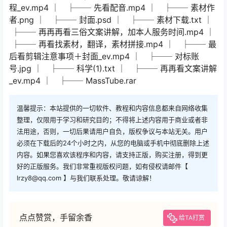
程_ev.mp4 │ ├── 先看配音.mp4 │ ├── 素材作
者.png │ ├── 封面.psd │ ├── 素材下载.txt │
├── 再再再看三俗文案讲解，加本人服务时间.mp4 │
├── 再看找素材，翻译，素材拼接.mp4 │ ├── 最
后看剪辑注意事项＋封面_ev.mp4 │ ├── 对标账
号.jpg │ ├── 科学(1).txt │ ├── 再再看文案讲解
_ev.mp4 │ ├── MassTube.rar
温馨提示：本站提供的一切软件、教程和内容信息都来自网络收集
整理，仅限用于学习和研究目的；不得将上述内容用于商业或者非
法用途，否则，一切后果请用户自负，版权争议与本站无关。用户
必须在下载后的24个小时之内，从您的电脑或手机中彻底删除上述
内容。如果您喜欢该程序和内容，请支持正版，购买注册，得到更
好的正版服务。我们非常重视版权问题，如有侵权请邮件【
lrzy8@qq.com 】与我们联系处理。敬请谅解！
点点赞赏，手留余香
给TA打赏