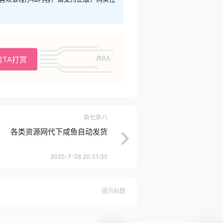
给TA打赏
共0人
杂七杂八
各类资源网代下咸鱼自动发货
2025-7-28 20:31:35
提示标题