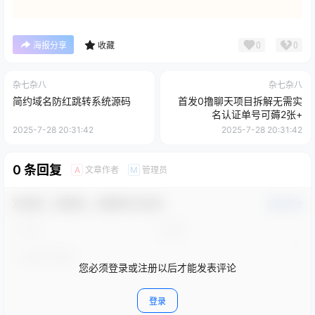
0
0
海报分享
收藏
杂七杂八
杂七杂八
简约域名防红跳转系统源码
首发0撸聊天项目拆解无需实
名认证单号可薅2张+
2025-7-28 20:31:42
2025-7-28 20:31:42
0 条回复
文章作者
管理员
A
M
欢迎您，新朋友，感谢参与互动！
确认修改
您必须登录或注册以后才能发表评论
登录