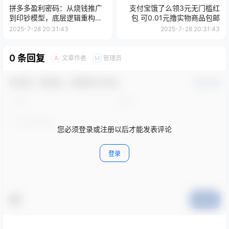
拼多多盈利密码：从烧钱推广
支付宝饿了么领3元无门槛红
到印钞模型，底层逻辑重构指
包 可0.01元撸实物商品包邮
南(6月更新
2025-7-28 20:31:43
2025-7-28 20:31:43
0 条回复
文章作者
管理员
A
M
欢迎您，新朋友，感谢参与互动！
确认修改
您必须登录或注册以后才能发表评论
登录
提交