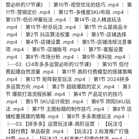
营必听的17节课》 │ 第10节-视觉优化的技巧 .mp4 │ 第
11节-营销定价 .mp4 │ 第12节-多维度SKU布局 .mp4 │
第13节-低价冲量玩法 .mp4 │ 第14节-达人精选玩法
.mp4 │ 第15节-秒杀玩法 .mp4 │ 第1节 什么是商品卡
.mp4 │ 第2节 抖店算法权重 .mp4 │ 第3节-店铺选择
.mp4 │ 第4节-店铺设置 .mp4 │ 第5节-店铺违规注意事
项 .mp4 │ 第6节-店铺账号 .mp4 │ 第7节-客服设置
.mp4 │ 第8节-市场分析 .mp4 │ 第9节-黑科技 .mp4 │
├─02.《24年多多运营必听的12节课》 │ 第10节 低付
费起爆自然流量 .mp4 │ 第11节 高阶付费模型的搭建策略
.mp4 │ 第12节 矩阵裂变玩法 .mp4 │ 第1节 2024拼多
多运营方向 .mp4 │ 第2节 超级爆款的定义 .mp4 │ 第3
节 爆款打造流程拆解 .mp4 │ 第4节 产品定价的技巧
.mp4 │ 第5节 SKU设计规划 .mp4 │ 第6节 阴阳SKU玩
法 .mp4 │ 第7节 主图标题的制作技巧 .mp4 │ 第8节 店
铺权重搭建的策略 .mp4 │ 第9节 多多黑搜玩法 .mp4 │
├─03.【拼多多】运营玩法课-高阶运营 │ 【玩法1】
【弱付费】单品裂变 .mp4 │ 【玩法2】2.标准推广打强
付费 .mp4 │ 【玩法2】2.标准推广起爆自然流 .mp4 │