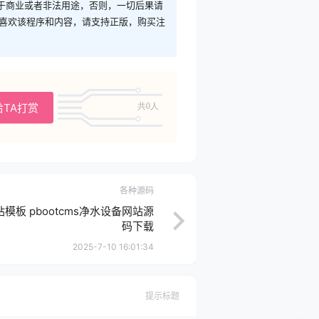
于商业或者非法用途，否则，一切后果请
您喜欢该程序和内容，请支持正版，购买注
给TA打赏
共0人
各种源码
模板 pbootcms净水设备网站源
码下载
2025-7-10 16:01:34
提示标题