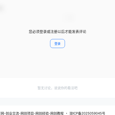
动！
您必须登录或注册以后才能发表评论
登录
暂无讨论，说说你的看法吧
分享网-创业交流-网创项目-网创经验-网创教程
・
琼ICP备2025059045号