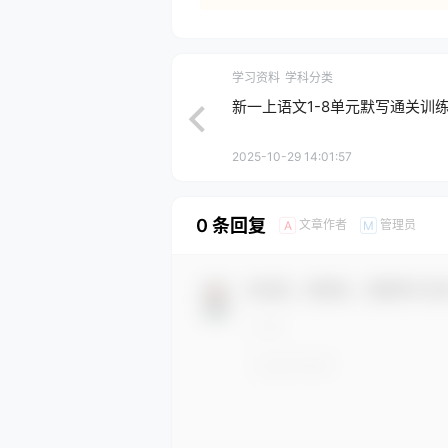
学习资料
学科分类
新一上语文1-8单元默写通关训练
2025-10-29 14:01:57
0 条回复
文章作者
管理员
A
M
欢迎您，新朋友，感谢参与互