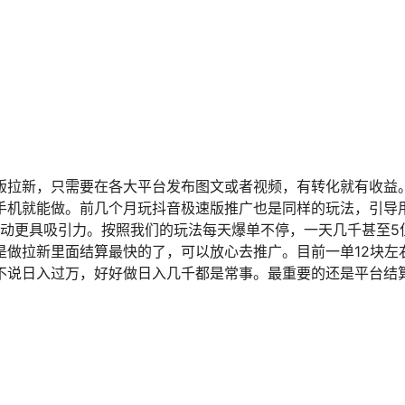
版拉新，只需要在各大平台发布图文或者视频，有转化就有收益
手机就能做。前几个月玩抖音极速版推广也是同样的玩法，引导
种活动更具吸引力。按照我们的玩法每天爆单不停，一天几千甚至
做拉新里面结算最快的了，可以放心去推广。目前一单12块左
不说日入过万，好好做日入几千都是常事。最重要的还是平台结