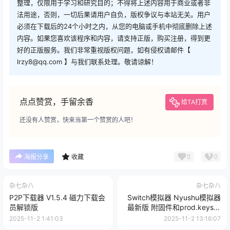
整理，仅限用于学习和研究目的；不得将上述内容用于商业或者非
法用途，否则，一切后果请用户自负，版权争议与本站无关。用户
必须在下载后的24个小时之内，从您的电脑或手机中彻底删除上述
内容。如果您喜欢该程序和内容，请支持正版，购买注册，得到更
好的正版服务。我们非常重视版权问题，如有侵权请邮件【
lrzy8@qq.com 】与我们联系处理。敬请谅解！
点点赞赏，手留余香
给TA打赏
还没有人赞赏，快来当第一个赞赏的人吧！
0
0
海报分享
收藏
杂七杂八
杂七杂八
P2P下载器 V1.5.4 磁力下载会
Switch模拟器 Nyushu模拟器
员解锁版
最新版 附固件和prod.keys和
NS游戏下载
2025-11-2 1:41:03
2025-11-2 13:16:07