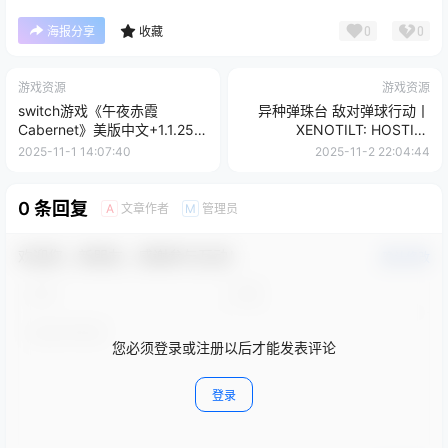
0
0
海报分享
收藏
游戏资源
游戏资源
switch游戏《午夜赤霞
异种弹珠台 敌对弹球行动丨
Cabernet》美版中文+1.1.25补
XENOTILT: HOSTILE
丁下载
PINBALL ACTION
2025-11-1 14:07:40
2025-11-2 22:04:44
0 条回复
文章作者
管理员
A
M
欢迎您，新朋友，感谢参与互动！
确认修改
您必须登录或注册以后才能发表评论
登录