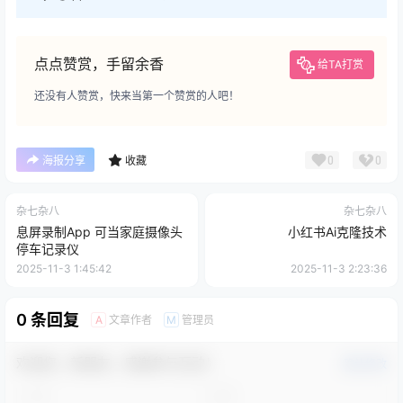
点点赞赏，手留余香
给TA打赏
还没有人赞赏，快来当第一个赞赏的人吧！
0
0
海报分享
收藏
杂七杂八
杂七杂八
息屏录制App 可当家庭摄像头
小红书Ai克隆技术
停车记录仪
2025-11-3 1:45:42
2025-11-3 2:23:36
0 条回复
文章作者
管理员
A
M
欢迎您，新朋友，感谢参与互动！
确认修改