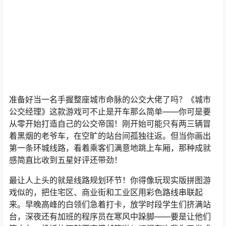
准备好当一名手握整座城市命脉的公交大佬了吗？《城市
公交经理》这款游戏可不止是开车那么简单——你可是要
从零开始打造自己的公交帝国！刚开始可能只有两三辆冒
着黑烟的老爷车，在空旷的站台间孤独往返。但当你画出
第一条环城线路，看着乘客们满意地跳上车厢，那种成就
感简直比收到五星好评还带劲！
最让人上头的就是线路规划环节！你得像玩现实版拼图游
戏似的，把住宅区、商业街和工业区用彩色路线串联起
来。早晚高峰的白领们急着打卡，放学时段学生们挤满站
台，深夜还有加班的程序员在寒风中跺脚——要是让他们