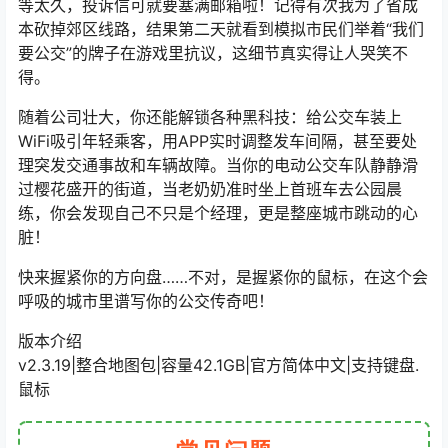
等太久，投诉信可就要塞满邮箱啦！记得有次我为了省成
本砍掉郊区线路，结果第二天就看到模拟市民们举着“我们
要公交”的牌子在游戏里抗议，这细节真实得让人哭笑不
得。
随着公司壮大，你还能解锁各种黑科技：给公交车装上
WiFi吸引年轻乘客，用APP实时调整发车间隔，甚至要处
理突发交通事故和车辆故障。当你的电动公交车队静静滑
过樱花盛开的街道，当老奶奶准时坐上首班车去公园晨
练，你会发现自己不只是个经理，更是整座城市跳动的心
脏！
快来握紧你的方向盘……不对，是握紧你的鼠标，在这个会
呼吸的城市里谱写你的公交传奇吧！
版本介绍
v2.3.19|整合地图包|容量42.1GB|官方简体中文|支持键盘.
鼠标