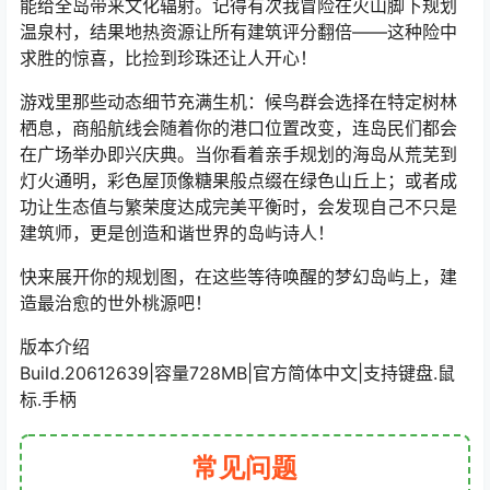
能给全岛带来文化辐射。记得有次我冒险在火山脚下规划
温泉村，结果地热资源让所有建筑评分翻倍——这种险中
求胜的惊喜，比捡到珍珠还让人开心！
游戏里那些动态细节充满生机：候鸟群会选择在特定树林
栖息，商船航线会随着你的港口位置改变，连岛民们都会
在广场举办即兴庆典。当你看着亲手规划的海岛从荒芜到
灯火通明，彩色屋顶像糖果般点缀在绿色山丘上；或者成
功让生态值与繁荣度达成完美平衡时，会发现自己不只是
建筑师，更是创造和谐世界的岛屿诗人！
快来展开你的规划图，在这些等待唤醒的梦幻岛屿上，建
造最治愈的世外桃源吧！
版本介绍
Build.20612639|容量728MB|官方简体中文|支持键盘.鼠
标.手柄
常见问题