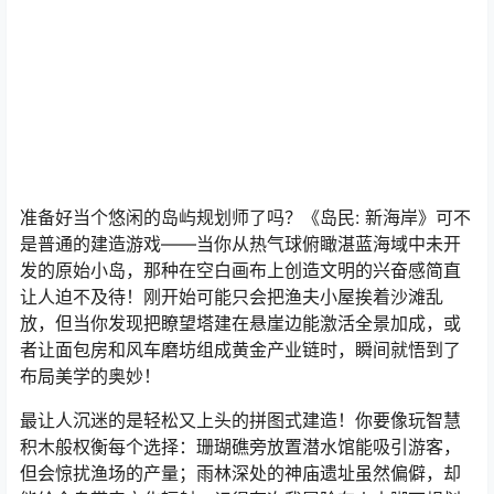
准备好当个悠闲的岛屿规划师了吗？《岛民: 新海岸》可不
是普通的建造游戏——当你从热气球俯瞰湛蓝海域中未开
发的原始小岛，那种在空白画布上创造文明的兴奋感简直
让人迫不及待！刚开始可能只会把渔夫小屋挨着沙滩乱
放，但当你发现把瞭望塔建在悬崖边能激活全景加成，或
者让面包房和风车磨坊组成黄金产业链时，瞬间就悟到了
布局美学的奥妙！
最让人沉迷的是轻松又上头的拼图式建造！你要像玩智慧
积木般权衡每个选择：珊瑚礁旁放置潜水馆能吸引游客，
但会惊扰渔场的产量；雨林深处的神庙遗址虽然偏僻，却