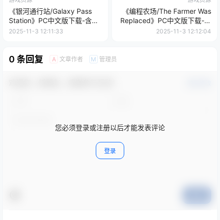
《银河通行站/Galaxy Pass
《编程农场/The Farmer Was
Station》PC中文版下载-含
Replaced》PC中文版下载-含
v1.4.3
Build.20588319
2025-11-3 12:11:33
2025-11-3 12:12:04
0 条回复
文章作者
管理员
A
M
欢迎您，新朋友，感谢参与互动！
确认修改
您必须登录或注册以后才能发表评论
登录
提交