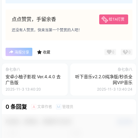
点点赞赏，手留余香
给TA打赏
还没有人赞赏，快来当第一个赞赏的人吧！
0
0
海报分享
收藏
杂七杂八
杂七杂八
安卓小柚子影视 Ver.4.4.0 去
听下音乐v2.2.0纯净版/秒杀全
广告版
网VIP音乐
2025-11-3 13:40:20
2025-11-3 13:40:24
0 条回复
文章作者
管理员
A
M
欢迎您，新朋友，感谢参与互动！
确认修改