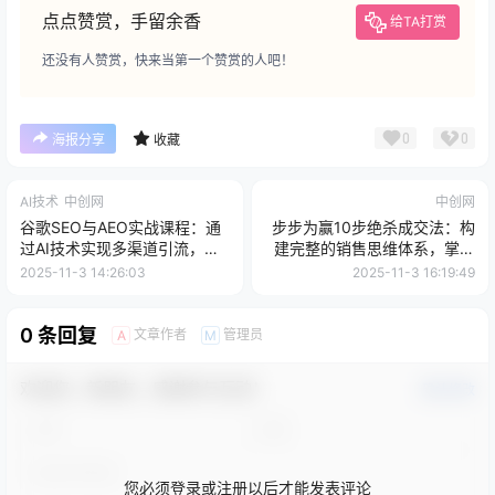
点点赞赏，手留余香
给TA打赏
还没有人赞赏，快来当第一个赞赏的人吧！
0
0
海报分享
收藏
AI技术
中创网
中创网
谷歌SEO与AEO实战课程：通
步步为赢10步绝杀成交法：构
过AI技术实现多渠道引流，实
建完整的销售思维体系，掌握
现网站流量增长300%
高效成交核心心法
2025-11-3 14:26:03
2025-11-3 16:19:49
0 条回复
文章作者
管理员
A
M
欢迎您，新朋友，感谢参与互动！
确认修改
您必须登录或注册以后才能发表评论