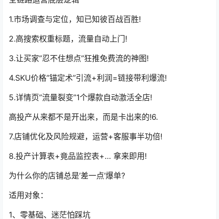
1.市场调查与定位，知已知彼百战百胜!
2.高搜索权重标题，流量自动上门!
3.让买家”忍不住想点”狂推免费流的神图!
4.SKU价格”锚定术”引流+利润=链接带利爆流!
5.详情页”流量裂变”1个爆款自动激活全店!
高投产从来都不是开出来，而是卡出来的!6.
7.店铺优化及风险规避，运营+客服事半功倍!
8.投产计算表+竟品监控表+… 拿来即用!
为什么你的店铺总是’差一点’爆单?
适用对象：
1、零基础、迷茫怕踩坑