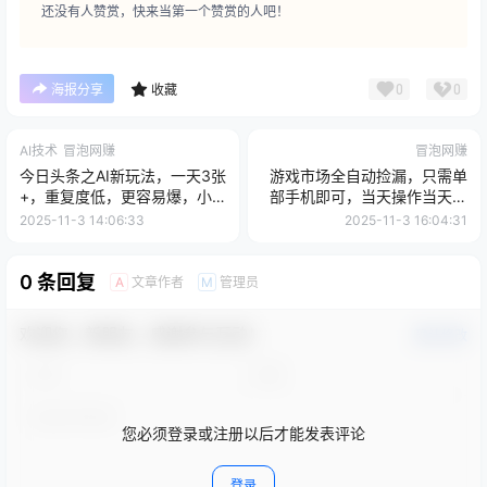
还没有人赞赏，快来当第一个赞赏的人吧！
0
0
海报分享
收藏
AI技术
冒泡网赚
冒泡网赚
今日头条之AI新玩法，一天3张
游戏市场全自动捡漏，只需单
+，重复度低，更容易爆，小
部手机即可，当天操作当天见
白可做操作简单
结果。新手小白轻松月入1W+
2025-11-3 14:06:33
2025-11-3 16:04:31
【揭秘】
0 条回复
文章作者
管理员
A
M
欢迎您，新朋友，感谢参与互动！
确认修改
您必须登录或注册以后才能发表评论
登录