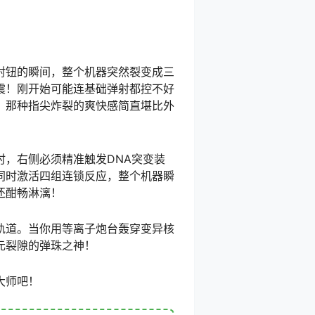
射钮的瞬间，整个机器突然裂变成三
震！刚开始可能连基础弹射都控不好
，那种指尖炸裂的爽快感简直堪比外
，右侧必须精准触发DNA突变装
同时激活四组连锁反应，整个机器瞬
还酣畅淋漓！
轨道。当你用等离子炮台轰穿变异核
元裂隙的弹珠之神！
大师吧！