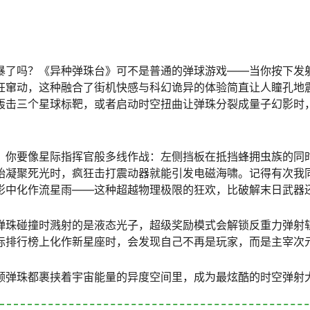
暴了吗？《异种弹珠台》可不是普通的弹球游戏——当你按下发
狂窜动，这种融合了街机快感与科幻诡异的体验简直让人瞳孔地
轰击三个星球标靶，或者启动时空扭曲让弹珠分裂成量子幻影时
！你要像星际指挥官般多线作战：左侧挡板在抵挡蜂拥虫族的同时
始凝聚死光时，疯狂击打震动器就能引发电磁海啸。记得有次我
影中化作流星雨——这种超越物理极限的狂欢，比破解末日武器
弹珠碰撞时溅射的是液态光子，超级奖励模式会解锁反重力弹射
际排行榜上化作新星座时，会发现自己不再是玩家，而是主宰次
颗弹珠都裹挟着宇宙能量的异度空间里，成为最炫酷的时空弹射