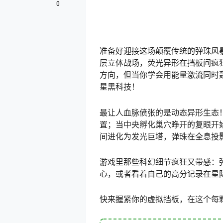
0
准备好迎接这场颠覆传统的弹珠风
层立体战场，荧光异形在挡板间疯
方向，但当你学会用能量激流同时
星黑科技！
最让人血脉偾张的是动态异形生态
置；当中央孵化巢穴睁开的复眼开
间进化为发光巨塔，弹珠在全息投
游戏里那些科幻细节疯狂又带感：
心，或者看着自己的高分记录在星
快来握紧你的虚拟挡板，在这个每