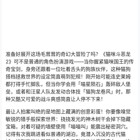
准备好展开这场毛茸茸的奇幻大冒险了吗？《猫咪斗恶龙
2》可不是普通的角色扮演游戏——当你握紧猫咪国王的传
奇宝剑，身旁还跟着一位吐着舌头的狗族伙伴，这种猫狗
搭档拯救世界的设定简直萌到犯规！刚开始可能连史莱姆
都打得手忙脚乱，但当你学会用「喵星陨石」轰碎敌人堡
垒，或者和汪星人队友发动合体技「猫狗龙卷风」时，那
种又酷又可爱的战斗爽感简直让人停不下来！
最让人拍案叫绝的是地图上藏满的创意彩蛋！你要像嗅觉
敏锐的猎手般探索世界：挠挠发光的神木树干会掉下隐藏
宝箱，对着可疑的墙壁使用「喵喵叫」能震出秘密洞穴。
记得有次我跳进看似普通的湖泊，竟潜入沉没的古代猫