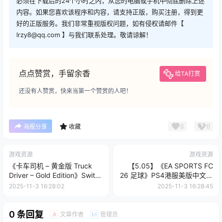
必须在下载后的24个小时之内，从您的电脑或手机中彻底删除上述
内容。如果您喜欢该程序和内容，请支持正版，购买注册，得到更
好的正版服务。我们非常重视版权问题，如有侵权请邮件【
lrzy8@qq.com 】与我们联系处理。敬请谅解！
点点赞赏，手留余香
给TA打赏
还没有人赞赏，快来当第一个赞赏的人吧！
0
0
海报分享
收藏
游戏资源
游戏资源
《卡车司机 – 黄金版 Truck
【5.05】《EA SPORTS FC
Driver – Gold Edition》Switch
26 足球》PS4港服美版中文下
日版中文XCZ下载 – 含1.0.1补
载- 含1.09补丁
2025-11-3 16:28:02
2025-11-3 16:28:45
丁
0 条回复
文章作者
管理员
A
M