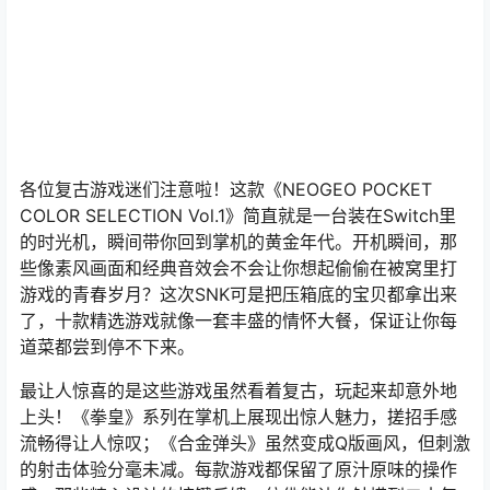
各位复古游戏迷们注意啦！这款《NEOGEO POCKET
COLOR SELECTION Vol.1》简直就是一台装在Switch里
的时光机，瞬间带你回到掌机的黄金年代。开机瞬间，那
些像素风画面和经典音效会不会让你想起偷偷在被窝里打
游戏的青春岁月？这次SNK可是把压箱底的宝贝都拿出来
了，十款精选游戏就像一套丰盛的情怀大餐，保证让你每
道菜都尝到停不下来。
最让人惊喜的是这些游戏虽然看着复古，玩起来却意外地
上头！《拳皇》系列在掌机上展现出惊人魅力，搓招手感
流畅得让人惊叹；《合金弹头》虽然变成Q版画风，但刺激
的射击体验分毫未减。每款游戏都保留了原汁原味的操作