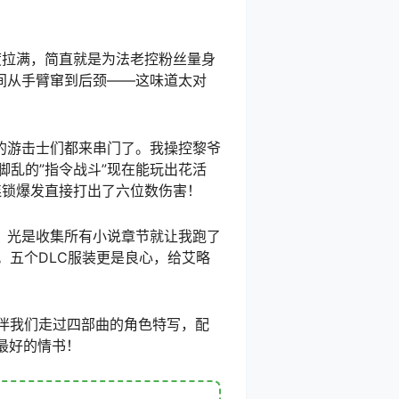
度拉满，简直就是为法老控粉丝量身
间从手臂窜到后颈——这味道太对
的游击士们都来串门了。我操控黎爷
乱的”指令战斗”现在能玩出花活
连锁爆发直接打出了六位数伤害！
，光是收集所有小说章节就让我跑了
。五个DLC服装更是良心，给艾略
陪伴我们走过四部曲的角色特写，配
家最好的情书！