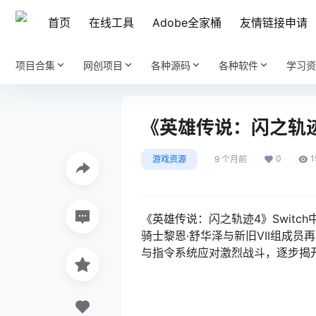
首页
在线工具
Adobe全家桶
友情链接申请
项目合集
网创项目
各种源码
各种软件
学习资
《英雄传说：闪之轨迹4》
0
1
游戏资源
9 个月前
《英雄传说：闪之轨迹4》Switch
骑士黎恩·舒华泽与新旧VII组成
与指令系统应对激烈战斗，逐步揭