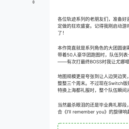
0
各位轨迹系列的老朋友们，准备好
定做的狂欢盛宴。记得我刚启动游
了！
本作简直就是系列角色的大团圆谢
带着50人豪华团跑图时，队伍列表
——有次打最终BOSS时我让尤
地图规模更是夸张到让人边哭边笑
整整三个周末。不过现在Switc
特换上海都礼服时，整个队伍瞬间
当然最杀眼泪的还是毕业典礼那段
合《I’ll remember yo