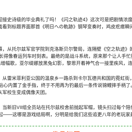
迎接史诗级的毕业典礼了吗！《闪之轨迹4》这次可是把剧情浓
戏看到标题界面那首《明日への軌跡》钢琴变奏时，鸡皮疙瘩瞬
幕，从托尔兹军官学院到克洛斯贝尔警局，连隔壁《空之轨迹》
长得像春运列车时刻表。最绝的是战斗系统，原来那个让人手忙脚
娜唱增幅歌，亚尔缇娜放黑兔幻影，黎恩开着神气合一接里疾风，
，从雷米菲利亚公国的温泉乡一路杀到卡尔瓦德共和国的霓虹街
h版贴心内置了金手指，终于不用再为钓最后一条传说锦鲤摔手柄了
从军校生变成偶像天团。
，当新旧VII组全员站在托尔兹校舍前抛起军帽，镜头扫过每个
u》的旋律响起——这哪是游戏结局啊，分明是给我们这些追更八年的老玩