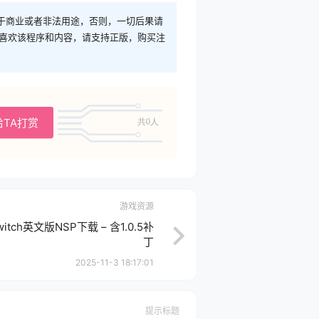
于商业或者非法用途，否则，一切后果请
您喜欢该程序和内容，请支持正版，购买注
给TA打赏
共0人
游戏资源
itch英文版NSP下载 – 含1.0.5补
丁
2025-11-3 18:17:01
提示标题