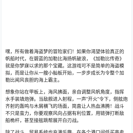
嘿，所有做着海盗梦的冒险家们！如果你渴望体验真正的
帆船时代，在碧蓝的加勒比海扬帆破浪，《加勒比传奇》
就是你梦寐以求的那个宝藏。这游戏可不是简单的海盗模
拟，而是让你从一艘小舢板开始，一步步成长为令整个加
勒比闻风丧胆的海上霸主。
想象你站在甲板上，海风拂面，亲自调整风帆角度，指挥
水手装填炮弹。当敌舰进入射程，一声“开火”令下，侧舷炮
齐射的轰鸣与木屑横飞的场面，简直让人热血沸腾！战斗
不只是蛮力，你要观察风向占据有利位置，用链弹打断敌
船桅杆，甚至接舷跳帮展开白刃战。
除了战斗，贸易系统也充满乐趣。在各个港口间低买高卖