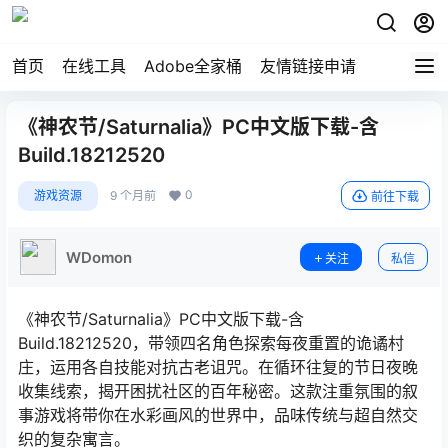
首页
在线工具
Adobe全家桶
友情链接申请
《神农节/Saturnalia》PC中文版下载-含
Build.18212520
0
游戏资源
9 个月前
前往下载
WDomon
关注
私信
《神农节/Saturnalia》PC中文版下载-含
Build.18212520，带领四名角色探索每夜重置的诡谲村
庄，运用各自技能对抗古老诅咒。在循环往复的节日夜晚
收集线索，揭开困扰社区的百年秘密。这款注重氛围的叙
事游戏将带你在水彩画风的世界中，品味传统与超自然交
织的复杂寓言。