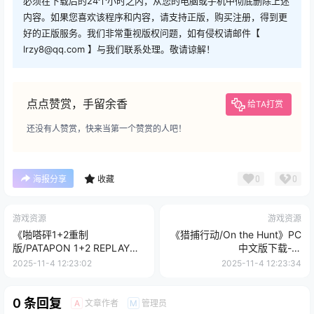
必须在下载后的24个小时之内，从您的电脑或手机中彻底删除上述
内容。如果您喜欢该程序和内容，请支持正版，购买注册，得到更
好的正版服务。我们非常重视版权问题，如有侵权请邮件【
lrzy8@qq.com 】与我们联系处理。敬请谅解！
点点赞赏，手留余香
给TA打赏
还没有人赞赏，快来当第一个赞赏的人吧！
0
0
海报分享
收藏
游戏资源
游戏资源
《啪嗒砰1+2重制
《猎捕行动/On the Hunt》PC
版/PATAPON 1+2 REPLAY》
中文版下载-含
PC中文版下载-含v1.0.8
Build.20557498
2025-11-4 12:23:02
2025-11-4 12:23:34
0 条回复
文章作者
管理员
A
M