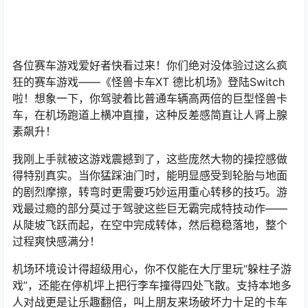
各位赛车游戏爱好者快看过来！你们绝对没体验过这么疯
狂的赛车游戏——《怪兽卡车XT 德比机场》登陆Switch
啦！想象一下，你驾驶着比普通车辆高两倍的巨型怪兽卡
车，在机场跑道上横冲直撞，这种反差感简直让人肾上腺
素飙升！
我刚上手就被这游戏震撼到了，这些庞然大物的操控感做
得特别真实。当你猛踩油门时，能明显感受到轮胎与地面
的剧烈摩擦，转弯时更需要巧妙运用重心转移的技巧。游
戏最过瘾的部分莫过于驾驶这些巨无霸完成特技动作——
从陡坡飞跃而起，在空中完成转体，然后稳稳落地，整个
过程爽快感满分！
机场环境设计得超级用心，你不仅能在大厅里玩“躲柱子游
戏”，还能在停机坪上把行李车撞得四处飞散。支持本地多
人对战更是让乐趣翻倍，叫上朋友来场破坏力十足的卡车