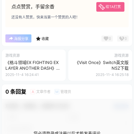
点点赞赏，手留余香
给TA打赏
还没有人赞赏，快来当第一个赞赏的人吧！
0
0
海报分享
收藏
游戏资源
游戏资源
《格斗领域EX FIGHTING EX
《Visit Once》Switch英文版
LAYER ANOTHER DASH》
NSZ下载
Switch中文版XCI下载 – 含
2025-11-4 16:24:41
2025-11-4 16:25:18
2.2.2补丁+1DLC
0 条回复
文章作者
管理员
A
M
欢迎您，新朋友，感谢参与互动！
确认修改
您必须登录或注册以后才能发表评论