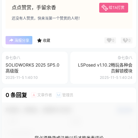
点点赞赏，手留余香
给TA打赏
还没有人赞赏，快来当第一个赞赏的人吧！
0
0
海报分享
收藏
杂七杂八
杂七杂八
SOLIDWORKS 2025 SP5.0
LSPosed v1.10.2畅玩各种会
高级版
员解锁模块
2025-11-5 1:40:10
2025-11-5 1:40:24
0 条回复
文章作者
管理员
A
M
欢迎您，新朋友，感谢参与互动！
确认修改
您必须登录或注册以后才能发表评论