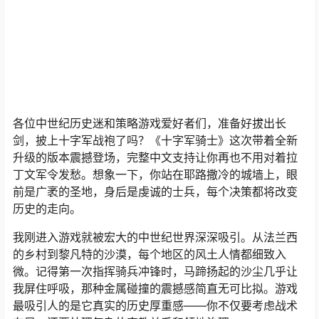
各位中世纪历史迷和策略游戏爱好者们，准备好拔出长
剑，披上十字军战袍了吗？《十字军骑士》这次带着全新
升级的版本震撼登场，完整中文支持让你再也不用对着拉
丁文军令发愁。想象一下，你站在耶路撒冷的城墙上，眼
前是广袤的圣地，身后是虔诚的士兵，每个决策都将改变
历史的走向。
我刚进入游戏就被宏大的中世纪世界深深吸引。从法兰西
的乡村到黎凡特的沙漠，每个地区的风土人情都细致入
微。记得第一次指挥骑兵冲锋时，马蹄扬起的沙尘几乎让
我屏住呼吸，那种金属碰撞的震撼感简直无可比拟。游戏
最吸引人的是它真实的历史厚重感——你不仅要考虑战术