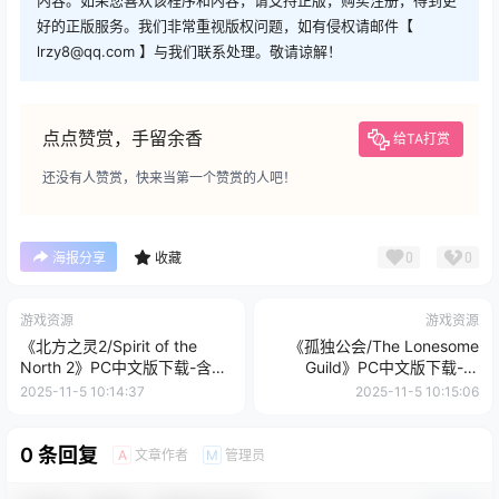
内容。如果您喜欢该程序和内容，请支持正版，购买注册，得到更
好的正版服务。我们非常重视版权问题，如有侵权请邮件【
lrzy8@qq.com 】与我们联系处理。敬请谅解！
点点赞赏，手留余香
给TA打赏
还没有人赞赏，快来当第一个赞赏的人吧！
0
0
海报分享
收藏
游戏资源
游戏资源
《北方之灵2/Spirit of the
《孤独公会/The Lonesome
North 2》PC中文版下载-含
Guild》PC中文版下载-含
v12765.13488
v20251030
2025-11-5 10:14:37
2025-11-5 10:15:06
0 条回复
文章作者
管理员
A
M