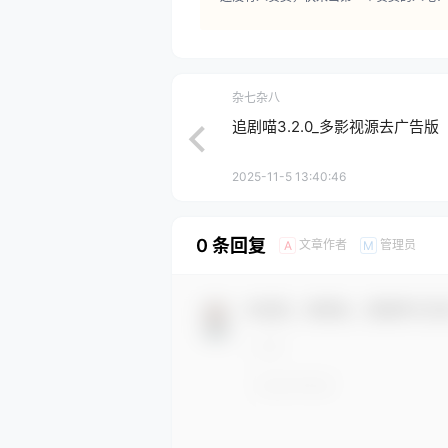
杂七杂八
追剧喵3.2.0_多影视源去广告版
2025-11-5 13:40:46
0 条回复
文章作者
管理员
A
M
欢迎您，新朋友，感谢参与互