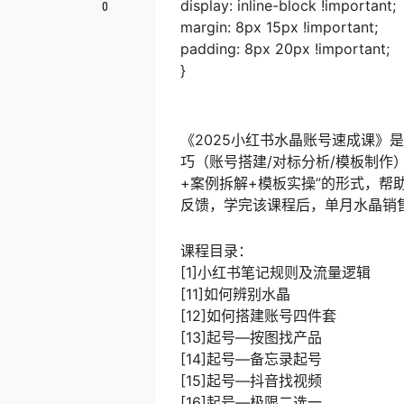
display: inline-block !important;
0
margin: 8px 15px !important;
padding: 8px 20px !important;
}
《2025小红书水晶账号速成课》
巧（账号搭建/对标分析/模板制作
+案例拆解+模板实操”的形式，帮
反馈，学完该课程后，单月水晶销售
课程目录：
[1]小红书笔记规则及流量逻辑
[11]如何辨别水晶
[12]如何搭建账号四件套
[13]起号—按图找产品
[14]起号—备忘录起号
[15]起号—抖音找视频
[16]起号—极限二选一