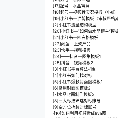
[17]起号—水晶寓意
[18]起号—视频转实况模板（小
[19]小红书—混剪模板（审核严
[2]小红书流量结构模型
[20]小红书—”如何做水晶博主“模
[21]小红书—四宫格模板
[22]闲鱼—上架产品
[23]快手—视频模板
[24]——抖音—图集模板1
[25]抖音—视频模板2
[3]小红书平台算法机制
[4]小红书如何找对标
[5]小红书爆款封面图模板1
[6]常用封面图模板2
[7]水晶封面制作模板3
[8]三大标准筛选对标账号
[9]全方位拆解对标账号
·[10]如何利用视频做成live图