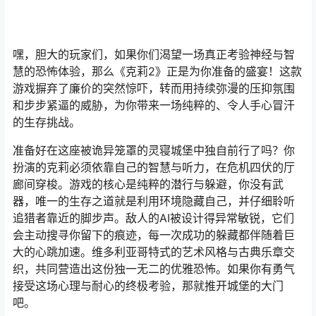
嘿，胆大的玩家们，如果你们渴望一场真正考验神经与智
慧的恐怖体验，那么《克莉2》正是为你准备的盛宴！这款
游戏摒弃了廉价的突然惊吓，转而用持续弥漫的压抑氛围
和步步紧逼的威胁，为你带来一场纯粹的、令人手心冒汗
的生存挑战。
准备好在这座被诡异笼罩的灵寝城堡中独自前行了吗？你
扮演的克莉必须依靠自己的智慧与听力，在危机四伏的厅
廊间穿梭。游戏的核心是纯粹的潜行与躲避，你没有武
器，唯一的生存之道就是利用环境隐藏自己，并仔细聆听
追猎者靠近的脚步声。敌人的AI被设计得异常敏锐，它们
会主动搜寻你留下的痕迹，每一次成功的躲藏都伴随着巨
大的心跳加速。维多利亚哥特式的艺术风格与古典乐章交
织，共同营造出这份独一无二的优雅恐怖。如果你有勇气
接受这场心理与耐心的终极考验，那就推开城堡的大门
吧。