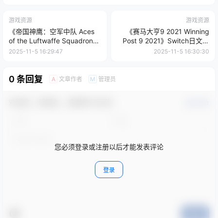
游戏资源
游戏资源
《帝国神鹰：空军中队 Aces
《赛马大亨9 2021 Winning
of the Luftwaffe Squadron》
Post 9 2021》Switch日文版
Switch中文版NSP下载 – 含
NSP下载 – 含1.0.1补丁
2025-11-5 16:29:47
2025-11-5 16:30:30
1.0.7补丁+1DLC
0 条回复
文章作者
管理员
A
M
欢迎您，新朋友，感谢参与互动！
确认修改
您必须登录或注册以后才能发表评论
登录
提交