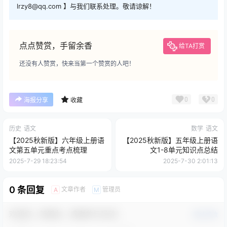
lrzy8@qq.com 】与我们联系处理。敬请谅解！
点点赞赏，手留余香
给TA打赏
还没有人赞赏，快来当第一个赞赏的人吧！
0
0
海报分享
收藏
历史
语文
数学
语文
【2025秋新版】六年级上册语
【2025秋新版】五年级上册语
文第五单元重点考点梳理
文1-8单元知识点总结
2025-7-29 18:23:54
2025-7-30 2:01:13
0 条回复
文章作者
管理员
A
M
欢迎您，新朋友，感谢参与互动！
确认修改