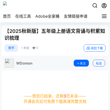
首页
在线工具
Adobe全家桶
友情链接申请
【2025秋新版】五年级上册语文背诵与积累知
识梳理
0
数学
1 年前
前往下载
WDomon
关注
私信
——预览已结束，还剩
3
页未读——
开通会员后可免费下载高清完整文档