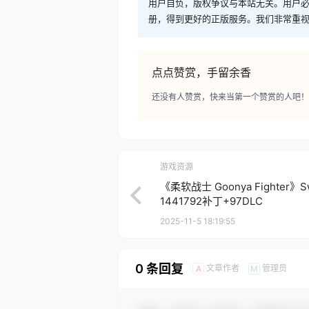
用户自负，版权争议与本站无关。用户必
册，得到更好的正版服务。我们非常重视版权
点点赞赏，手留余香
还没有人赞赏，快来当第一个赞赏的人吧！
游戏资源
《柔软战士 Goonya Fighter》
1441792补丁+97DLC
2025-11-5 18:19:55
0 条回复
文章作者
管理员
A
M