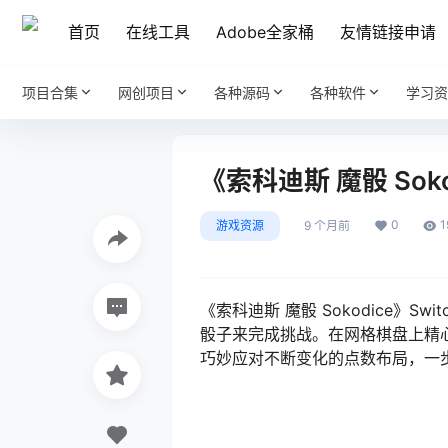
首页
在线工具
Adobe全家桶
友情链接申请
项目合集
网创项目
各种源码
各种软件
学习资
《索科迪斯 魔骰 Soko
0
1
游戏资源
9 个月前
《索科迪斯 魔骰 Sokodice》S
骰子来完成挑战。在网格棋盘上精
巧妙应对不断变化的点数布局，一