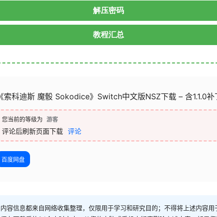
解压密码
教程汇总
《索科迪斯 魔骰 Sokodice》Switch中文版NSZ下载 – 含1.1.0
您当前的等级为
游客
评论后刷新页面下载
评论
百度网盘
和内容信息都来自网络收集整理，仅限用于学习和研究目的；不得将上述内容用