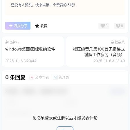
还没有人赞赏，快来当第一个赞赏的人吧！
0
0
海报分享
收藏
杂七杂八
杂七杂八
windows桌面l图标收纳软件
减压纯音乐集100首无损格式
缓解工作疲劳（音频）
2025-11-6 3:23:44
2025-11-6 3:23:49
0 条回复
文章作者
管理员
A
M
欢迎您，新朋友，感谢参与互动！
确认修改
您必须登录或注册以后才能发表评论