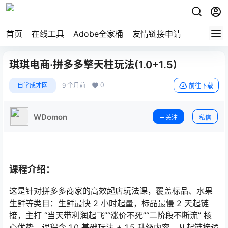
首页
在线工具
Adobe全家桶
友情链接申请
琪琪电商·拼多多擎天柱玩法(1.0+1.5)
0
自学成才网
9 个月前
前往下载
WDomon
关注
私信
课程介绍：
这是针对拼多多商家的高效起店玩法课，覆盖标品、水果
生鲜等类目：生鲜最快 2 小时起量，标品最慢 2 天起链
接，主打 “当天带利润起飞”“涨价不死”“二阶段不断流” 核
心优势。课程含 1.0 基础玩法 + 1.5 升级内容，从起链接逻