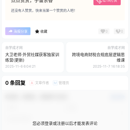
点点赞赏，手留余香
给TA打赏
还没有人赞赏，快来当第一个赞赏的人吧！
0
0
海报分享
收藏
自学成才网
自学成才网
大卫老师·外贸社媒获客独家训
跨境电商财稅合规底层逻辑思
练营(更新)
维课
2025-11-6 6:04:21
2025-11-7 16:18:35
0 条回复
文章作者
管理员
A
M
欢迎您，新朋友，感谢参与互动！
确认修改
您必须登录或注册以后才能发表评论