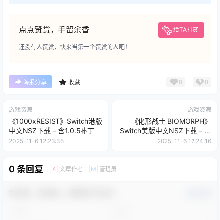
点点赞赏，手留余香
给TA打赏
还没有人赞赏，快来当第一个赞赏的人吧！
0
0
海报分享
收藏
游戏资源
游戏资源
《1000xRESIST》Switch港版
《化形战士 BIOMORPH》
中文NSZ下载 – 含1.0.5补丁
Switch美版中文NSZ下载 – 含
2.1.27672补丁
2025-11-6 12:23:35
2025-11-6 12:24:16
0 条回复
文章作者
管理员
A
M
欢迎您，新朋友，感谢参与互动！
确认修改