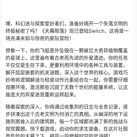
嘿，科幻迷与探索爱好者们，准备好揭开一个失落文明的
终极秘密了吗？《天幕陨落》现已登陆Switch，这将是一
场充满未知与惊奇的星际冒险！
想象一下，你的飞船意外坠毁在一颗被巨大奇异植物覆盖
的星球上，这里遍布着古老而先进的外星遗迹。你的任务
不仅仅是生存下来，更要利用环境中的各种工具与装置，
解开层层嵌套的机关谜题，深入这个世界的核心。游戏巧
妙地将逻辑解谜与轻度动作元素结合在一起，你需要仔细
观察环境，激活那些沉寂了无数个世纪的能量系统，让这
座庞大的异星迷宫重新运转起来。
随着探索的深入，你将通过收集到的日志与全息记录，逐
步拼凑出这个古老文明为何消亡的真相。从幽深的地下设
施到高耸入云的建筑群，每一个区域都充满了新的挑战与
视觉震撼。快下载游戏，启动你的求生装备，在这片壮丽
而危险的天幕之下，揭开一段跨越时空的史诗吧！