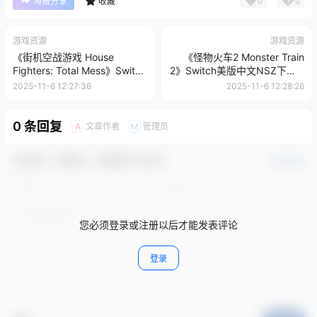
0
0
海报分享
收藏
游戏资源
游戏资源
《街机空战游戏 House
《怪物火车2 Monster Train
Fighters: Total Mess》Switch
2》Switch美版中文NSZ下载 –
美版中文NSZ下载
含1.3补丁
2025-11-6 12:27:36
2025-11-6 12:28:26
0 条回复
文章作者
管理员
A
M
欢迎您，新朋友，感谢参与互动！
确认修改
您必须登录或注册以后才能发表评论
登录