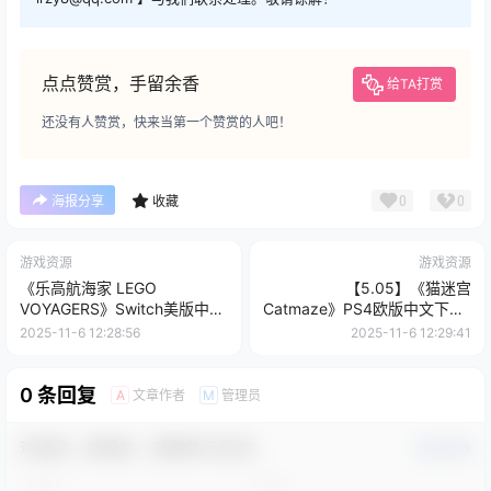
点点赞赏，手留余香
给TA打赏
还没有人赞赏，快来当第一个赞赏的人吧！
0
0
海报分享
收藏
游戏资源
游戏资源
《乐高航海家 LEGO
【5.05】《猫迷宫
VOYAGERS》Switch美版中文
Catmaze》PS4欧版中文下载-
NSZ下载 – 含1.0.7补丁+DLC
含v1.01
2025-11-6 12:28:56
2025-11-6 12:29:41
0 条回复
文章作者
管理员
A
M
欢迎您，新朋友，感谢参与互动！
确认修改