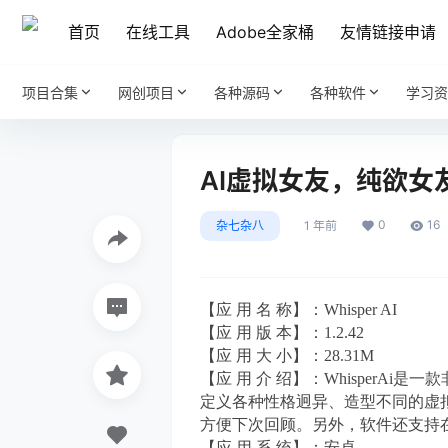
首页
在线工具
Adobe全家桶
友情链接申请
项目合集
网创项目
各种源码
各种软件
学习资
AI虚拟女友，纯欲
0
16
杂七杂八
1 年前
【应 用 名 称】：Whisper AI
【应 用 版 本】：1.2.42
【应 用 大 小】：28.31M
【应 用 介 绍】：Whisper
定义各种性格迥异、造型不同的虚
方便下次回顾。另外，软件还支持
【应 用 系 统】：安卓