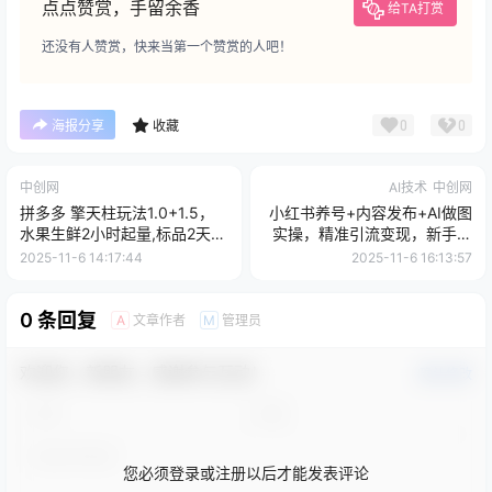
点点赞赏，手留余香
给TA打赏
还没有人赞赏，快来当第一个赞赏的人吧！
0
0
海报分享
收藏
中创网
AI技术
中创网
拼多多 擎天柱玩法1.0+1.5，
小红书养号+内容发布+AI做图
水果生鲜2小时起量,标品2天爆
实操，精准引流变现，新手月
单,利润率提升30%
入过万
2025-11-6 14:17:44
2025-11-6 16:13:57
0 条回复
文章作者
管理员
A
M
欢迎您，新朋友，感谢参与互动！
确认修改
您必须登录或注册以后才能发表评论