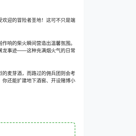
受欢迎的冒险者圣地！这可不只是端
啪作响的柴火瞬间营造出温馨氛围。
屠龙事迹——这种充满烟火气的日常
烈的麦芽酒，而路过的佣兵团则会考
，你还能扩建地下酒窖、开设赌博小