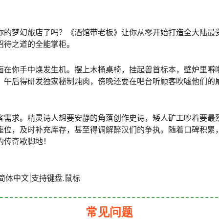
你的梦幻旅店了吗？《酒馆带老板》让你从零开始打造全大陆最
招待之道的全能掌柜。
面在你手中焕发生机。摆上木桶桌椅，挂起兽首标本，壁炉里噼
，午后得研发独家秘制炖肉，傍晚还要在吧台听顾客吹嘘他们的
客需求。精灵诗人想要安静的角落创作史诗，矮人矿工吵着要最
座位，及时补充库存，甚至得调解醉汉们的争执。随着口碑积累
的传奇歇脚地！
B|官方简体中文|支持键盘.鼠标
常见问题