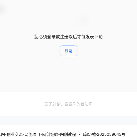
动！
您必须登录或注册以后才能发表评论
登录
暂无讨论，说说你的看法吧
分享网-创业交流-网创项目-网创经验-网创教程
・
琼ICP备2025059045号