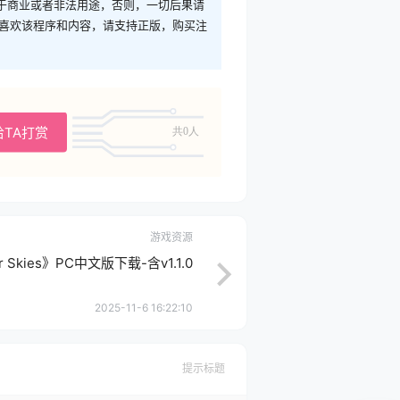
于商业或者非法用途，否则，一切后果请
您喜欢该程序和内容，请支持正版，购买注
给TA打赏
共0人
游戏资源
 Skies》PC中文版下载-含v1.1.0
2025-11-6 16:22:10
提示标题