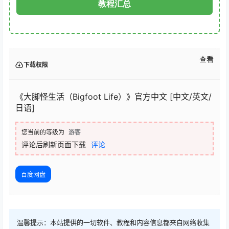
《大脚怪生活（Bigfoot Life）》官方中文 [中文/英文/
日语]
您当前的等级为
游客
评论后刷新页面下载
评论
百度网盘
温馨提示：本站提供的一切软件、教程和内容信息都来自网络收集
整理，仅限用于学习和研究目的；不得将上述内容用于商业或者非
法用途，否则，一切后果请用户自负，版权争议与本站无关。用户
必须在下载后的24个小时之内，从您的电脑或手机中彻底删除上述
内容。如果您喜欢该程序和内容，请支持正版，购买注册，得到更
好的正版服务。我们非常重视版权问题，如有侵权请邮件【
lrzy8@qq.com 】与我们联系处理。敬请谅解！