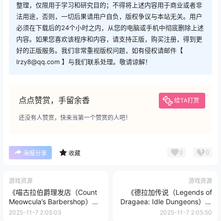
点点赞赏，手留余香
给TA打赏
还没有人赞赏，快来当第一个赞赏的人吧！
0
0
海报分享
收藏
游戏资源
游戏资源
《喵古拉伯爵理发店（Count
《德拉加传说（Legends of
Meowcula’s Barbershop）》
Dragaea: Idle Dungeons）》
[英文]
官方中文 [中文/繁体/英文/日
2025-11-7 2:05:03
2025-11-7 2:05:50
语]
0 条回复
文章作者
管理员
A
M
欢迎您，新朋友，感谢参与互动！
确认修改