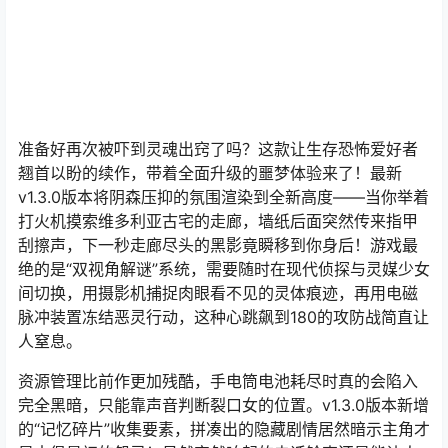
准备好再次被吓到灵魂出窍了吗？这款让生存恐怖爱好者
翘首以盼的续作，带着全面升级的噩梦体验来了！最新
v1.3.0版本将阴森压抑的氛围渲染到全新高度——当你举着
打火机摸索维多利亚古宅的走廊，墙纸后面突然传来指甲
刮擦声，下一秒走廊尽头的黑影竟瞬移到你身后！游戏最
绝的是“双视角解谜”系统，需要随时在现代侦探与灵媒少女
间切换，用摄影机捕捉肉眼看不见的灵体痕迹，再用电磁
脉冲装置冻结恶灵行动，这种心跳飙到180的攻防战简直让
人窒息。
资源管理比前作更加残酷，手电筒电池耗尽时真的会陷入
完全黑暗，只能靠声音判断裂口女的位置。v1.3.0版本新增
的“记忆碎片”收集要素，拼凑出的隐藏剧情居然暗示主角才