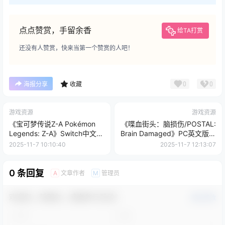
点点赞赏，手留余香
给TA打赏
还没有人赞赏，快来当第一个赞赏的人吧！
0
0
海报分享
收藏
游戏资源
游戏资源
《宝可梦传说Z-A Pokémon
《喋血街头：脑损伤/POSTAL:
Legends: Z-A》Switch中文版
Brain Damaged》PC英文版下
NSP下载 – 含1.0.2补丁+1DLC
载-含v20251105
2025-11-7 10:10:40
2025-11-7 12:13:07
0 条回复
文章作者
管理员
A
M
欢迎您，新朋友，感谢参与互动！
确认修改