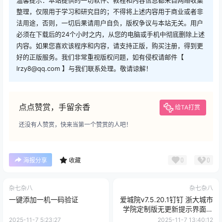
温馨提示：本站提供的一切软件、教程和内容信息都来自网络收集
整理，仅限用于学习和研究目的；不得将上述内容用于商业或者非
法用途，否则，一切后果请用户自负，版权争议与本站无关。用户
必须在下载后的24个小时之内，从您的电脑或手机中彻底删除上述
内容。如果您喜欢该程序和内容，请支持正版，购买注册，得到更
好的正版服务。我们非常重视版权问题，如有侵权请邮件【
lrzy8@qq.com 】与我们联系处理。敬请谅解！
点点赞赏，手留余香
给TA打赏
还没有人赞赏，快来当第一个赞赏的人吧！
0
0
海报分享
收藏
杂七杂八
杂七杂八
一键添加一机一码验证
爱城院v7.5.20.1钉钉 浙大城市
学院定制版无更新提示界面简
洁
2025-11-7 5:23:27
2025-11-7 13:40:12