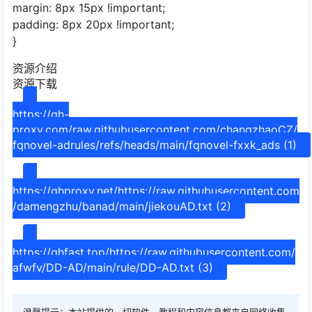
margin: 8px 15px !important;
padding: 8px 20px !important;
}
资源介绍
资源下载
https://gh-
proxy.com/raw.githubusercontent.com/changzhaoCZ/
fqnovel-adrules/refs/heads/main/fqnovel-fxxk_ads (1)
https://ghproxy.net/https://raw.githubusercontent.com
/damengzhu/banad/main/jiekouAD.txt (2)
https://ghfast.top/https://raw.githubusercontent.com/
afwfv/DD-AD/main/rule/DD-AD.txt (3)