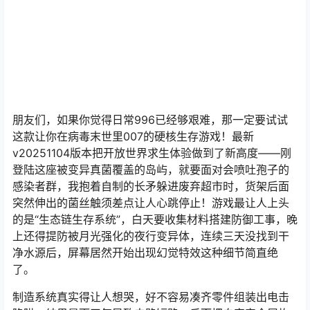
朋友们，如果你觉得日常996已经够艰难，那一定要试试
这款让你在病毒末世里007的硬核生存游戏！最新
v20251104版本把开放世界求生体验做到了新高度——刚
登陆这座被变异真菌覆盖的岛屿，就要面对会喷吐孢子的
感染者群，我抱着自制的长矛躲进废弃超市时，货架后面
突然伸出的菌丝触须差点让人心跳停止！游戏最让人上头
的是“生态链生存系统”，白天要收集材料搭建防御工事，晚
上还得提防被月光强化的夜行变异体，连续三天没找到干
净水源后，屏幕居然开始出现幻觉特效这种细节简直绝
了。
制造系统真实得让人想哭，好不容易凑齐零件组装出电击