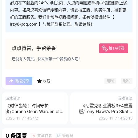
必须在下载后的24个小时之内，从您的电脑或手机中彻底删除上述
内容。如果您喜欢该程序和内容，请支持正版，购买注册，得到更
好的正版服务。我们非常重视版权问题，如有侵权请邮件【
lrzy8@qq.com 】与我们联系处理。敬请谅解！
点点赞赏，手留余香
给TA打赏
还没有人赞赏，快来当第一个赞赏的人吧！
0
0
海报分享
收藏
游戏资源
游戏资源
《时律齿轮：时间守护
《尼霍克职业滑板3+4重置
者/Chrono Gear: Warden of
版/Tony Hawk’s Pro Skater
Time》PC英文版下载-含
3+4》PC英文版下载-含v2.1
2025-11-7 14:24:21
2025-11-7 14:25:15
v1.0.19
0 条回复
文章作者
管理员
A
M