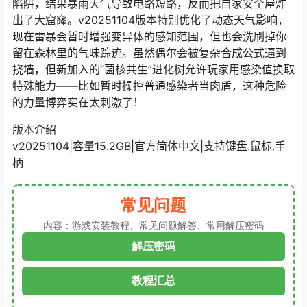
陷阱，结果暴雨天气导致电路短路，反而把自家安全屋炸
出了大窟窿。v20251104版本特别优化了动态天气影响，
现在雷暴会暂时增强变异体的感知范围，但也会洗刷掉你
留在森林里的气味踪迹。虽然偶尔会被复杂合成公式逼到
挠墙，但新加入的“菌核共生”进化树允许玩家用感染值换取
特殊能力——比如暂时操控普通感染者当肉盾，这种危险
的力量博弈实在太刺激了！
版本介绍
v20251104|容量15.2GB|官方简体中文|支持键盘.鼠标.手
柄
常见问题
内容：游戏安装教程、常见问题解答、常用解压密码
解压密码
教程汇总