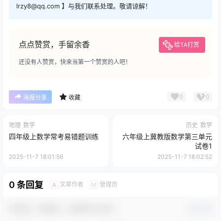
lrzy8@qq.com 】与我们联系处理。敬请谅解！
点点赞赏，手留余香
给TA打赏
还没有人赞赏，快来当第一个赞赏的人吧！
0
0
海报分享
收藏
地理
数学
历史
数学
四年级上数学常考易错题训练
六年级上冀教版数学第三单元
试卷1
2025-11-7 18:01:56
2025-11-7 18:02:52
0 条回复
文章作者
管理员
A
M
欢迎您，新朋友，感谢参与互动！
确认修改