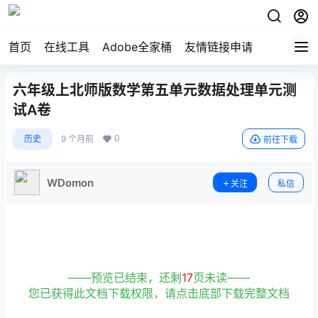
首页
在线工具
Adobe全家桶
友情链接申请
六年级上北师版数学第五单元数据处理单元测
试A卷
0
历史
9 个月前
前往下载
WDomon
关注
私信
——预览已结束，还剩
17
页未读——
您已获得此文档下载权限，请点击底部下载完整文档